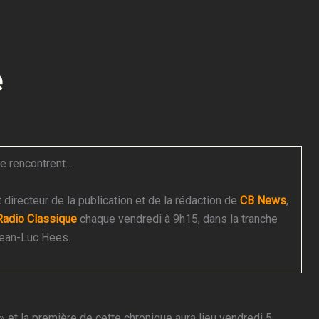
e
se rencontrent…
t directeur de la publication et de la rédaction de
CB News
,
Radio Classique
chaque vendredi à 9h15, dans la tranche
Jean-Luc Hees.
 et la première de cette chronique aura lieu vendredi 5