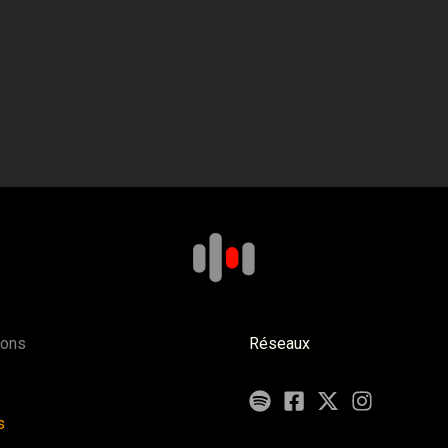
ions
Réseaux
s